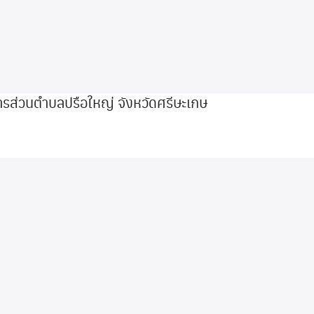
ารส่วนตำบลปรือใหญ่ จังหวัดศรีษะเกษ