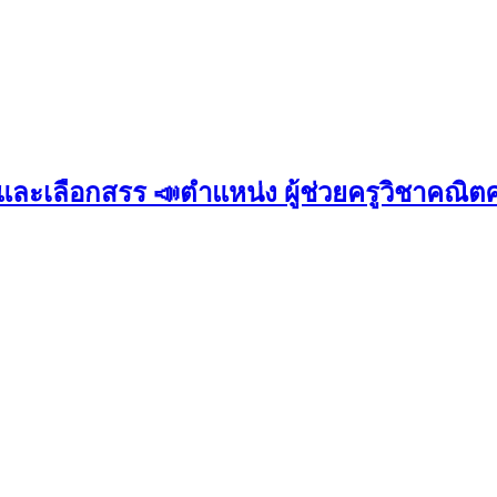
หาและเลือกสรร 📣ตำแหน่ง ผู้ช่วยครูวิชาคณิต