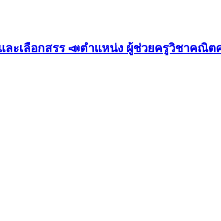
หาและเลือกสรร 📣ตำแหน่ง ผู้ช่วยครูวิชาคณิต